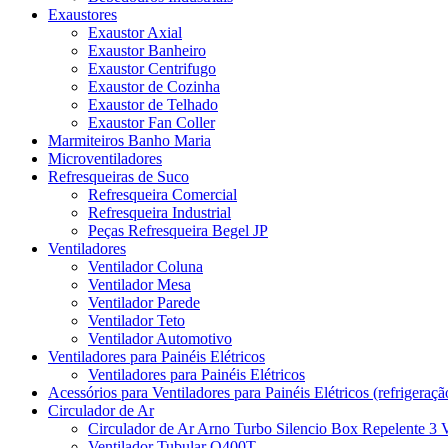
Exaustores
Exaustor Axial
Exaustor Banheiro
Exaustor Centrifugo
Exaustor de Cozinha
Exaustor de Telhado
Exaustor Fan Coller
Marmiteiros Banho Maria
Microventiladores
Refresqueiras de Suco
Refresqueira Comercial
Refresqueira Industrial
Peças Refresqueira Begel JP
Ventiladores
Ventilador Coluna
Ventilador Mesa
Ventilador Parede
Ventilador Teto
Ventilador Automotivo
Ventiladores para Painéis Elétricos
Ventiladores para Painéis Elétricos
Acessórios para Ventiladores para Painéis Elétricos (refrigeraçã
Circulador de Ar
Circulador de Ar Arno Turbo Silencio Box Repelente 3 
Ventilador Tubular Q400T