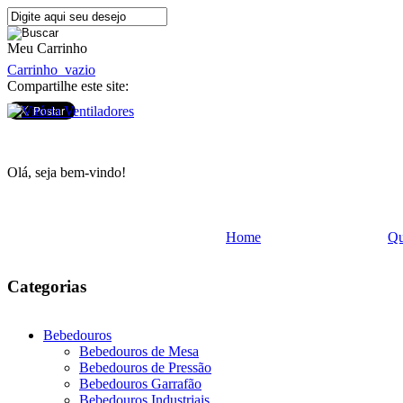
Meu Carrinho
Carrinho
vazio
Compartilhe este site:
Olá, seja bem-vindo!
Home
Q
Categorias
Bebedouros
Bebedouros de Mesa
Bebedouros de Pressão
Bebedouros Garrafão
Bebedouros Industriais