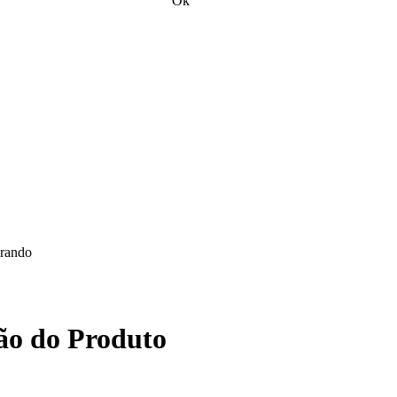
Ok
rando
ão do Produto