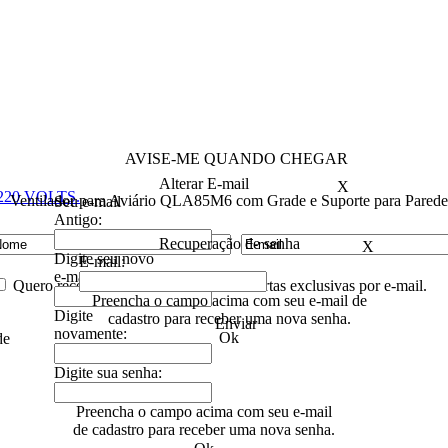
AVISE-ME QUANDO CHEGAR
Alterar E-mail
X
20 VOLTS.
Ventilador para Aviário QLA85M6 com Grade e Suporte para Parede
Seu e-mail
Antigo:
Recuperação de senha
X
Digite seu novo
E-mail:
e-mail:
Quero receber descontos especiais e ofertas exclusivas por e-mail.
Preencha o campo acima com seu e-mail de
Digite
cadastro para receber uma nova senha.
Enviar
novamente:
Ok
de
Digite sua senha:
Preencha o campo acima com seu e-mail
de cadastro para receber uma nova senha.