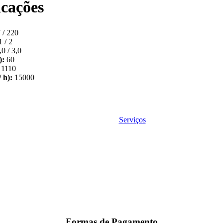
icações
 / 220
 / 2
0 / 3,0
):
60
1110
 h):
15000
Serviços
Formas de Pagamento