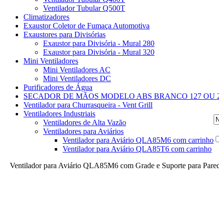
Ventilador Tubular Q500T
Climatizadores
Exaustor Coletor de Fumaça Automotiva
Exaustores para Divisórias
Exaustor para Divisória - Mural 280
Exaustor para Divisória - Mural 320
Mini Ventiladores
Mini Ventiladores AC
Mini Ventiladores DC
Purificadores de Água
SECADOR DE MÃOS MODELO ABS BRANCO 127 OU 2
Ventilador para Churrasqueira - Vent Grill
Ventiladores Industriais
Ventiladores de Alta Vazão
Ventiladores para Aviários
Ventilador para Aviário QLA85M6 com carrinho
Ventilador para Aviário QLA85T6 com carrinho
Ventilador para Aviário QLA85M6 com Grade e Suporte para Pare