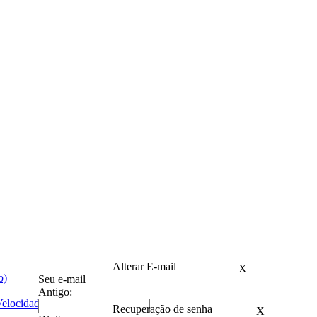
Alterar E-mail
X
o)
Seu e-mail
Antigo:
Velocidades - 40cm
Recuperação de senha
X