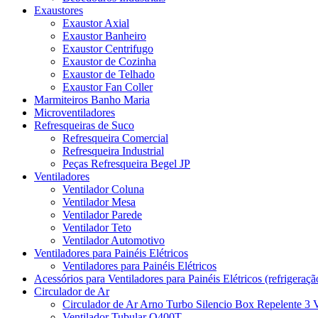
Exaustores
Exaustor Axial
Exaustor Banheiro
Exaustor Centrifugo
Exaustor de Cozinha
Exaustor de Telhado
Exaustor Fan Coller
Marmiteiros Banho Maria
Microventiladores
Refresqueiras de Suco
Refresqueira Comercial
Refresqueira Industrial
Peças Refresqueira Begel JP
Ventiladores
Ventilador Coluna
Ventilador Mesa
Ventilador Parede
Ventilador Teto
Ventilador Automotivo
Ventiladores para Painéis Elétricos
Ventiladores para Painéis Elétricos
Acessórios para Ventiladores para Painéis Elétricos (refrigeraçã
Circulador de Ar
Circulador de Ar Arno Turbo Silencio Box Repelente 3 
Ventilador Tubular Q400T