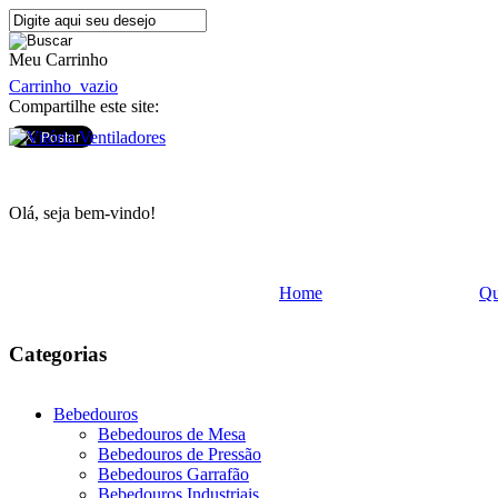
Meu Carrinho
Carrinho
vazio
Compartilhe este site:
Olá, seja bem-vindo!
Home
Q
Categorias
Bebedouros
Bebedouros de Mesa
Bebedouros de Pressão
Bebedouros Garrafão
Bebedouros Industriais