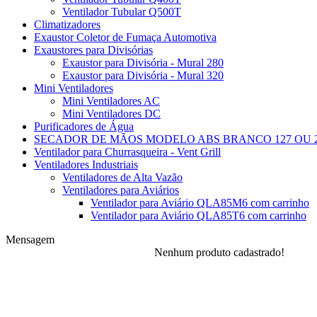
Ventilador Tubular Q500T
Climatizadores
Exaustor Coletor de Fumaça Automotiva
Exaustores para Divisórias
Exaustor para Divisória - Mural 280
Exaustor para Divisória - Mural 320
Mini Ventiladores
Mini Ventiladores AC
Mini Ventiladores DC
Purificadores de Água
SECADOR DE MÃOS MODELO ABS BRANCO 127 OU 2
Ventilador para Churrasqueira - Vent Grill
Ventiladores Industriais
Ventiladores de Alta Vazão
Ventiladores para Aviários
Ventilador para Aviário QLA85M6 com carrinho
Ventilador para Aviário QLA85T6 com carrinho
Mensagem
Nenhum produto cadastrado!