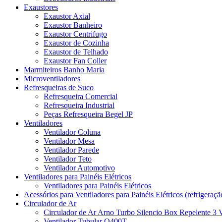
Exaustores
Exaustor Axial
Exaustor Banheiro
Exaustor Centrifugo
Exaustor de Cozinha
Exaustor de Telhado
Exaustor Fan Coller
Marmiteiros Banho Maria
Microventiladores
Refresqueiras de Suco
Refresqueira Comercial
Refresqueira Industrial
Peças Refresqueira Begel JP
Ventiladores
Ventilador Coluna
Ventilador Mesa
Ventilador Parede
Ventilador Teto
Ventilador Automotivo
Ventiladores para Painéis Elétricos
Ventiladores para Painéis Elétricos
Acessórios para Ventiladores para Painéis Elétricos (refrigeraçã
Circulador de Ar
Circulador de Ar Arno Turbo Silencio Box Repelente 3 
Ventilador Tubular Q400T