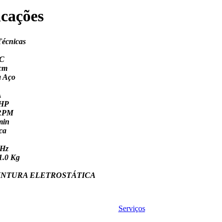
icações
Técnicas
FC
 cm
a Aço
A
 HP
 RPM
min
ca
 Hz
1.0 Kg
 PINTURA ELETROSTÁTICA
Serviços