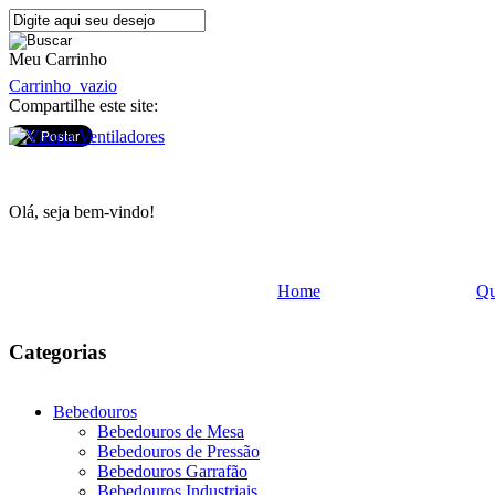
Meu Carrinho
Carrinho
vazio
Compartilhe este site:
Olá, seja bem-vindo!
Home
Q
Categorias
Bebedouros
Bebedouros de Mesa
Bebedouros de Pressão
Bebedouros Garrafão
Bebedouros Industriais