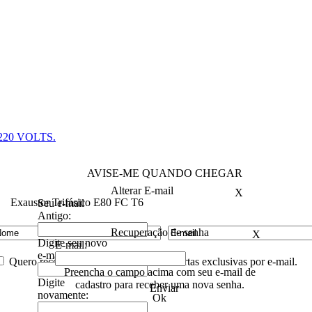
20 VOLTS.
AVISE-ME QUANDO CHEGAR
Alterar E-mail
X
Exaustor Trifásico E80 FC T6
Seu e-mail
Antigo:
Recuperação de senha
X
Digite seu novo
E-mail:
e-mail:
Quero receber descontos especiais e ofertas exclusivas por e-mail.
Preencha o campo acima com seu e-mail de
Digite
cadastro para receber uma nova senha.
Enviar
novamente:
Ok