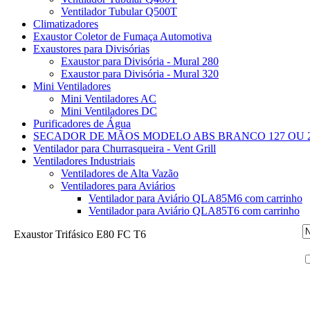
Ventilador Tubular Q500T
Climatizadores
Exaustor Coletor de Fumaça Automotiva
Exaustores para Divisórias
Exaustor para Divisória - Mural 280
Exaustor para Divisória - Mural 320
Mini Ventiladores
Mini Ventiladores AC
Mini Ventiladores DC
Purificadores de Água
SECADOR DE MÃOS MODELO ABS BRANCO 127 OU 2
Ventilador para Churrasqueira - Vent Grill
Ventiladores Industriais
Ventiladores de Alta Vazão
Ventiladores para Aviários
Ventilador para Aviário QLA85M6 com carrinho
Ventilador para Aviário QLA85T6 com carrinho
Exaustor Trifásico E80 FC T6