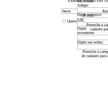
Exaustor Trifásico E60 T
Seu e-mail
Antigo:
Rec
Digite seu novo
E-mail:
e-mail:
Quero receber descontos es
Preencha o ca
Digite
cadastro pa
novamente:
Digite sua senha:
Preencha o camp
de cadastro para