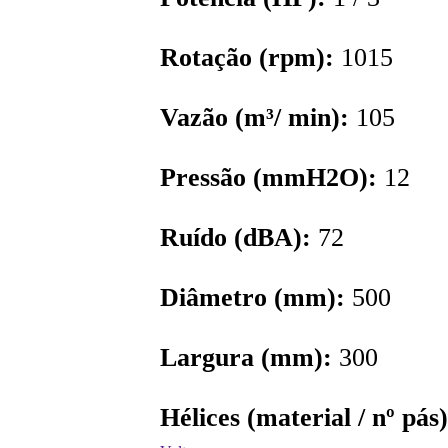
Rotação (rpm):
1015
Vazão (m³/ min):
105
Pressão (mmH2O):
12
Ruído (dBA):
72
Diâmetro (mm):
500
Largura (mm):
300
Hélices (material / nº pás)