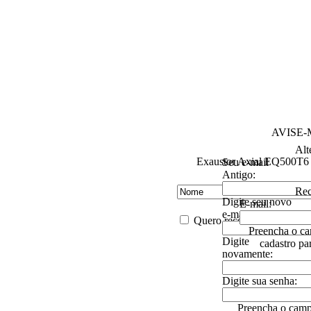
AVISE
Alt
Exaustor Axial EQ500T6
Seu e-mail
Antigo:
Rec
Digite seu novo
E-mail:
e-mail:
Quero receber descontos es
Preencha o ca
Digite
cadastro pa
novamente:
Digite sua senha:
Preencha o camp