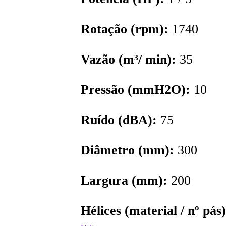
Rotação (rpm):
1740
Vazão (m³/ min):
35
Pressão (mmH2O):
10
Ruído (dBA):
75
Diâmetro (mm):
300
Largura (mm):
200
Hélices (material / nº pás)