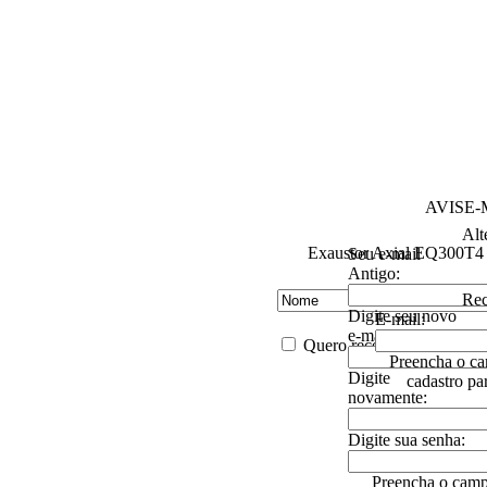
AVISE
Alt
Exaustor Axial EQ300T4
Seu e-mail
Antigo:
Rec
Digite seu novo
E-mail:
e-mail:
Quero receber descontos es
Preencha o ca
Digite
cadastro pa
novamente:
Digite sua senha:
Preencha o camp