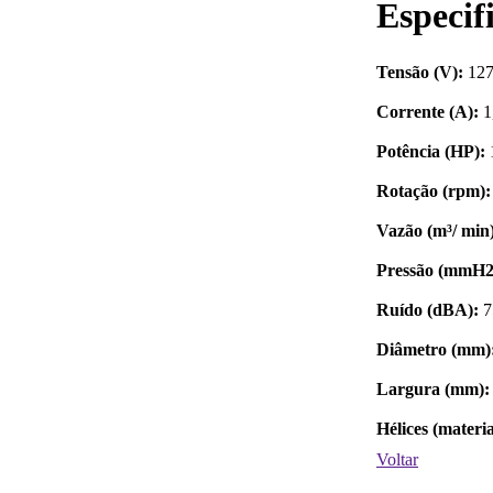
Especif
Tensão (V):
127
Corrente (A):
1,
Potência (HP):
1
Rotação (rpm):
Vazão (m³/ min)
Pressão (mmH
Ruído (dBA):
7
Diâmetro (mm)
Largura (mm):
Hélices (materia
Voltar