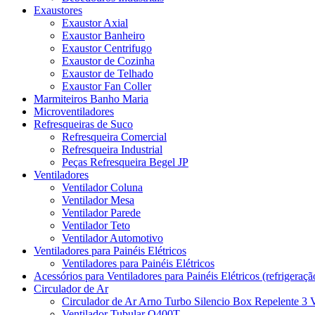
Exaustores
Exaustor Axial
Exaustor Banheiro
Exaustor Centrifugo
Exaustor de Cozinha
Exaustor de Telhado
Exaustor Fan Coller
Marmiteiros Banho Maria
Microventiladores
Refresqueiras de Suco
Refresqueira Comercial
Refresqueira Industrial
Peças Refresqueira Begel JP
Ventiladores
Ventilador Coluna
Ventilador Mesa
Ventilador Parede
Ventilador Teto
Ventilador Automotivo
Ventiladores para Painéis Elétricos
Ventiladores para Painéis Elétricos
Acessórios para Ventiladores para Painéis Elétricos (refrigeraçã
Circulador de Ar
Circulador de Ar Arno Turbo Silencio Box Repelente 3 
Ventilador Tubular Q400T