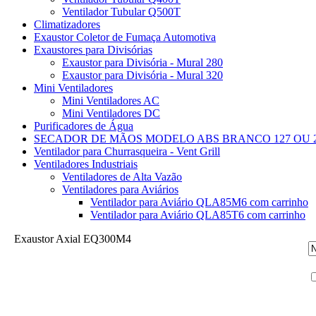
Ventilador Tubular Q500T
Climatizadores
Exaustor Coletor de Fumaça Automotiva
Exaustores para Divisórias
Exaustor para Divisória - Mural 280
Exaustor para Divisória - Mural 320
Mini Ventiladores
Mini Ventiladores AC
Mini Ventiladores DC
Purificadores de Água
SECADOR DE MÃOS MODELO ABS BRANCO 127 OU 2
Ventilador para Churrasqueira - Vent Grill
Ventiladores Industriais
Ventiladores de Alta Vazão
Ventiladores para Aviários
Ventilador para Aviário QLA85M6 com carrinho
Ventilador para Aviário QLA85T6 com carrinho
Exaustor Axial EQ300M4