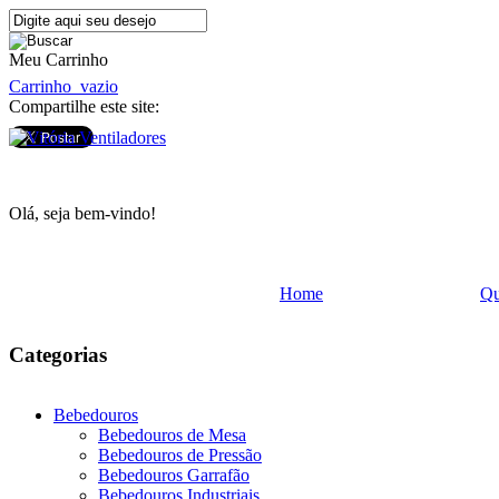
Meu Carrinho
Carrinho
vazio
Compartilhe este site:
Olá, seja bem-vindo!
Home
Q
Categorias
Bebedouros
Bebedouros de Mesa
Bebedouros de Pressão
Bebedouros Garrafão
Bebedouros Industriais