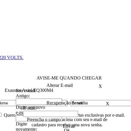
20 VOLTS.
AVISE-ME QUANDO CHEGAR
Alterar E-mail
X
Exaustor Axial EQ300M4
Seu e-mail
Antigo:
Recuperação de senha
X
Digite seu novo
E-mail:
e-mail:
Quero receber descontos especiais e ofertas exclusivas por e-mail.
Preencha o campo acima com seu e-mail de
Digite
cadastro para receber uma nova senha.
Enviar
novamente:
Ok