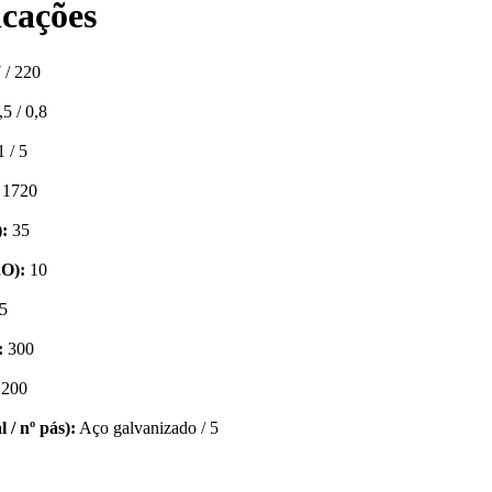
icações
 / 220
5 / 0,8
 / 5
1720
:
35
2O):
10
5
:
300
200
l / nº pás):
Aço galvanizado / 5