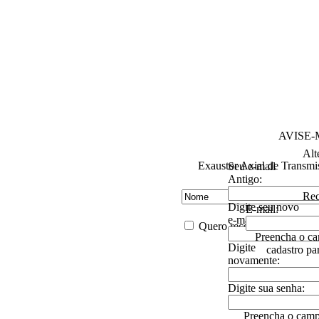
AVISE
Alt
Exaustor Axial de Trans
Seu e-mail
Antigo:
Rec
Digite seu novo
E-mail:
e-mail:
Quero receber descontos es
Preencha o ca
Digite
cadastro pa
novamente:
Digite sua senha:
Preencha o camp