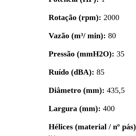
Rotação (rpm):
2000
Vazão (m³/ min):
80
Pressão (mmH2O):
35
Ruído (dBA):
85
Diâmetro (mm):
435,5
Largura (mm):
400
Hélices (material / nº pás)